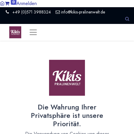
0
Anmelden
+49 (0)571 3988324
info@kikis-pralinenwelt.de
Suche nach lokalem Anbieter?
Einen Vertriebspartner kontaktieren
Nach Level filtern
Alle Kategorien
96
Hersteller Schokolade
60
Die Wahrung Ihrer
Händler Schokolade
2
Privatsphäre ist unsere
Schule
2
Priorität.
Museum / Erlebniswelt
2
Presse / Medien
1
Die Verwendung von Cookies von dieser