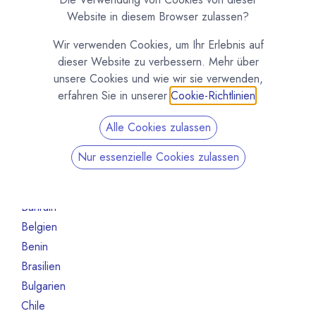
Organisation
4
Website in diesem Browser zulassen?
Maschinen und Ausrüstung
4
Wir verwenden Cookies, um Ihr Erlebnis auf
Roh- und Halbfabrikate
4
dieser Website zu verbessern. Mehr über
Andere
1
unsere Cookies und wie wir sie verwenden,
Nicht mehr aktiv
16
erfahren Sie in unserer
Cookie-Richtlinien
.
Nach Land filtern
Alle Cookies zulassen
Alle Länder
1386
Nur essenzielle Cookies zulassen
Argentinien
3
Australien
10
Bahrain
1
Belgien
80
Benin
1
Brasilien
18
Bulgarien
1
Chile
1