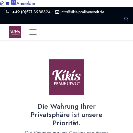
0
Anmelden
+49 (0)571 3988324
info@kikis-pralinenwelt.de
Suche nach lokalem Anbieter?
Einen Vertriebspartner kontaktieren
Nach Level filtern
Alle Kategorien
1386
Hersteller Schokolade
911
Die Wahrung Ihrer
Händler Schokolade
94
Privatsphäre ist unsere
Schule
10
Priorität.
Museum / Erlebniswelt
21
Presse / Medien
10
Die Verwendung von Cookies von dieser