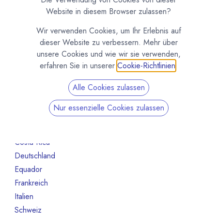
Organisation
70
Website in diesem Browser zulassen?
Schokoladeformen
14
Wir verwenden Cookies, um Ihr Erlebnis auf
Maschinen und Ausrüstung
47
dieser Website zu verbessern. Mehr über
Roh- und Halbfabrikate
66
unsere Cookies und wie wir sie verwenden,
Andere
13
erfahren Sie in unserer
Cookie-Richtlinien
.
Nicht mehr aktiv
130
Alle Cookies zulassen
Nach Land filtern
Nur essenzielle Cookies zulassen
Alle Länder
94
Benin
1
Costa Rica
1
Deutschland
77
Equador
1
Frankreich
1
Italien
1
Schweiz
2