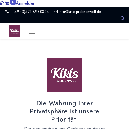
0
Anmelden
+49 (0)571 3988324
info@kikis-pralinenwelt.de
Suche nach lokalem Anbieter?
Einen Vertriebspartner kontaktieren
Nach Level filtern
Alle Kategorien
1386
Hersteller Schokolade
911
Die Wahrung Ihrer
Händler Schokolade
94
Privatsphäre ist unsere
Schule
10
Priorität.
Museum / Erlebniswelt
21
Presse / Medien
10
Die Verwendung von Cookies von dieser