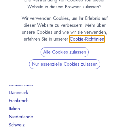
Organisation
70
Website in diesem Browser zulassen?
Schokoladeformen
14
Wir verwenden Cookies, um Ihr Erlebnis auf
Maschinen und Ausrüstung
47
dieser Website zu verbessern. Mehr über
Roh- und Halbfabrikate
66
unsere Cookies und wie wir sie verwenden,
Andere
13
erfahren Sie in unserer
Cookie-Richtlinien
.
Nicht mehr aktiv
130
Alle Cookies zulassen
Nach Land filtern
Nur essenzielle Cookies zulassen
Alle Länder
47
Belgien
3
Deutschland
27
Dänemark
2
Frankreich
1
Italien
5
Niederlande
1
Schweiz
4