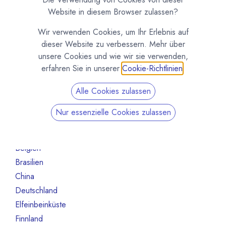
Organisation
70
Website in diesem Browser zulassen?
Schokoladeformen
14
Wir verwenden Cookies, um Ihr Erlebnis auf
Maschinen und Ausrüstung
47
dieser Website zu verbessern. Mehr über
Roh- und Halbfabrikate
66
unsere Cookies und wie wir sie verwenden,
Andere
13
erfahren Sie in unserer
Cookie-Richtlinien
.
Nicht mehr aktiv
130
Alle Cookies zulassen
Nach Land filtern
Nur essenzielle Cookies zulassen
Alle Länder
70
Australien
1
Belgien
7
Brasilien
2
China
1
Deutschland
12
Elfeinbeinküste
2
Finnland
1