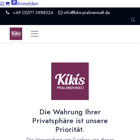
0
Anmelden
+49 (0)571 3988324
info@kikis-pralinenwelt.de
Suche nach lokalem Anbieter?
Einen Vertriebspartner kontaktieren
Nach Level filtern
Alle Kategorien
1386
Hersteller Schokolade
911
Die Wahrung Ihrer
Händler Schokolade
94
Privatsphäre ist unsere
Schule
10
Priorität.
Museum / Erlebniswelt
21
Presse / Medien
10
Die Verwendung von Cookies von dieser