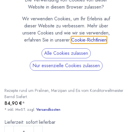
Website in diesem Browser zulassen?
Wir verwenden Cookies, um Ihr Erlebnis auf
dieser Website zu verbessern. Mehr über
unsere Cookies und wie wir sie verwenden,
erfahren Sie in unserer
Cookie-Richtlinien
.
Alle Cookies zulassen
Nur essenzielle Cookies zulassen
Sweet Gold 2 - Pralinen, Marzipan, Eis von
Bernd Siefert
(0 Rezension)
Rezepte rund um Pralinen, Marzipan und Eis vom Konditorweltmeister
Bernd Siefert.
84,90
€
*
* inkl. MwST. zzgl.
Versandkosten
Sweet Gold 2 - Pralinen, Marzipan, Eis von Bernd Siefert
* inkl. MwST. zzgl.
Lieferzeit: sofort lieferbar