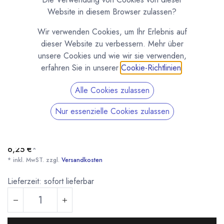
Website in diesem Browser zulassen?
Wir verwenden Cookies, um Ihr Erlebnis auf
dieser Website zu verbessern. Mehr über
unsere Cookies und wie wir sie verwenden,
erfahren Sie in unserer
Cookie-Richtlinien
.
Alle Cookies zulassen
Spachtel / Teigschaber mit Holzgriff
Nur essenzielle Cookies zulassen
(0 Rezension)
Spachtel / Teigschaber mit Holzgriff zur Arbeit mit Teigmassen,
Füllungen und Schokolade.
6,25
€
*
* inkl. MwST. zzgl.
Versandkosten
Lieferzeit: sofort lieferbar
Spachtel / Teigschaber mit Holzgriff
* inkl. MwST. zzgl.