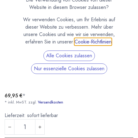
Website in diesem Browser zulassen?
Wir verwenden Cookies, um Ihr Erlebnis auf
dieser Website zu verbessern. Mehr über
unsere Cookies und wie wir sie verwenden,
erfahren Sie in unserer
Cookie-Richtlinien
.
Alle Cookies zulassen
Chocolate & Chocolate Molds by M.L. Wolf
Nur essenzielle Cookies zulassen
(0 Rezension)
Book about the history of Chocolate & Chocolate Molds. Written by
Michael Lothar Wolf founder of the first chocolate mold museum.
69,95
€
*
* inkl. MwST. zzgl.
Versandkosten
Lieferzeit: sofort lieferbar
Chocolate & Chocolate Molds by M.L. Wolf
* inkl. MwST. zzgl.