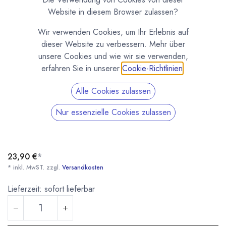
Website in diesem Browser zulassen?
Wir verwenden Cookies, um Ihr Erlebnis auf
dieser Website zu verbessern. Mehr über
unsere Cookies und wie wir sie verwenden,
erfahren Sie in unserer
Cookie-Richtlinien
.
Alle Cookies zulassen
Pralinenform 8 verschiedene Motive M355
Nur essenzielle Cookies zulassen
(0 Rezension)
Profi Pralinenform für 32 Pralinen mit verschiedenen Motiven aus
Polycarbonat.
23,90
€
*
* inkl. MwST. zzgl.
Versandkosten
Lieferzeit: sofort lieferbar
Pralinenform 8 verschiedene Motive M355
* inkl. MwST. zzgl.