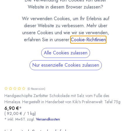
Website in diesem Browser zulassen?
Wir verwenden Cookies, um Ihr Erlebnis auf
dieser Website zu verbessern. Mehr über
unsere Cookies und wie wir sie verwenden,
erfahren Sie in unserer
Cookie-Richtlinien
.
Alle Cookies zulassen
Nur essenzielle Cookies zulassen
Kiki's Edelbitter Schokolade mit Salz vom Fuße
des Himalaya
(0 Rezension)
Handgeschöpfte Zartbitter Schokolade mit Salz vom Fuße des
Himalaya. Hergestellt in Handarbeit von Kiki's Pralinenwelt. Tafel 75g
6,90
€
*
Kiki's Edelbitter Schokolade mit Salz vom Fuße des Himalaya
* inkl. MwST. zzgl.
(
92,00
€
/
1
kg
)
* inkl. MwST. zzgl.
Versandkosten