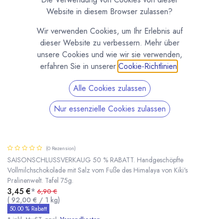
Website in diesem Browser zulassen?
Wir verwenden Cookies, um Ihr Erlebnis auf
dieser Website zu verbessern. Mehr über
unsere Cookies und wie wir sie verwenden,
erfahren Sie in unserer
Cookie-Richtlinien
.
Alle Cookies zulassen
Nur essenzielle Cookies zulassen
Kiki's Vollmilch Schokolade mit Salz vom Fuße
des Himalaya
(0 Rezension)
SAISONSCHLUSSVERKAUG 50 % RABATT. Handgeschöpfte
Vollmilchschokolade mit Salz vom Fuße des Himalaya von Kiki's
Pralinenwelt. Tafel 75g.
Kiki's Vollmilch Schokolade mit Salz vom Fuße des Himalaya
50.00 % OFF
* inkl. MwST. zzgl.
3,45
€
*
6,90
€
(
92,00
€
/
1
kg
)
50.00 % Rabatt