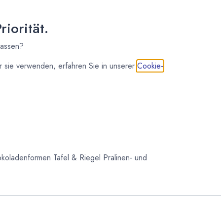
osten
iorität.
lassen?
 sie verwenden, erfahren Sie in unserer
Cookie-
IN DEN WARENKORB
koladenformen Tafel & Riegel
Pralinen- und