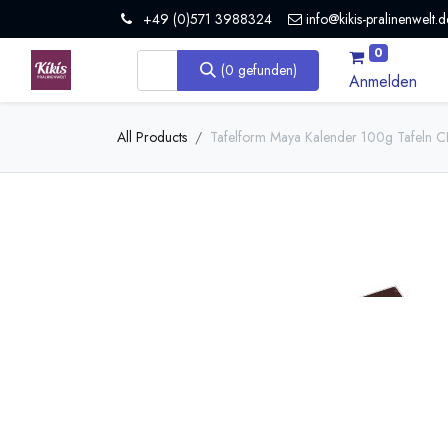
+49 (0)571 3988324
info@kikis-pralinenwelt.d
0
(0 gefunden)
Anmelden
All Products
Tafelform Maya Kalender 100g Tafeln