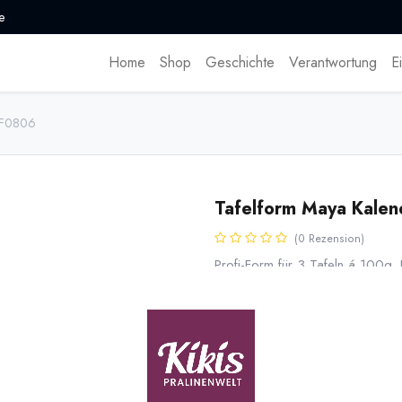
e
Home
Shop
Geschichte
Verantwortung
E
 CF0806
Tafelform Maya Kale
(0 Rezension)
Profi-Form für 3 Tafeln á 100g.
Kalender mit sehr feine Symbole
stabilem Polycarbonat.
Zu der Form bieten wir passend
17,85
€
*