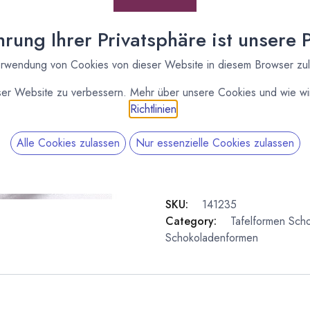
* inkl. MwST. zzgl.
Versandk
rung Ihrer Privatsphäre ist unsere Pr
Lieferzeit: sofort lieferbar
rwendung von Cookies von dieser Website in diesem Browser zu
ser Website zu verbessern. Mehr über unsere Cookies und wie wir
Richtlinien
.
Alle Cookies zulassen
Nur essenzielle Cookies zulassen
SKU:
141235
Category:
Tafelformen
Scho
Schokoladenformen