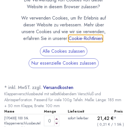
Website in diesem Browser zulassen?
Wir verwenden Cookies, um Ihr Erlebnis auf
dieser Website zu verbessern. Mehr über
unsere Cookies und wie wir sie verwenden,
erfahren Sie in unserer
Cookie-Richtlinien
.
Alle Cookies zulassen
Nur essenzielle Cookies zulassen
Klappenverschlussbeutel für 100g Tafel
(100mm x 185mm)
(0 Rezension)
* inkl. MwST. zzgl.
Versandkosten
Klappenverschlussbeutel mit selbstklebendem Verschluß und
Abrissperforation. Passend für viele 100g Tafeln. Maße: Länge: 185 mm
+ 50 mm Klappe, Breite: 100 mm
Name
Menge
Lieferzeit
Preis
21,42
€
*
[170400] 100 Stk.
sofort lieferbar
Klappenverschlussbeutel
(
0,21
€
/
1
Stk
)