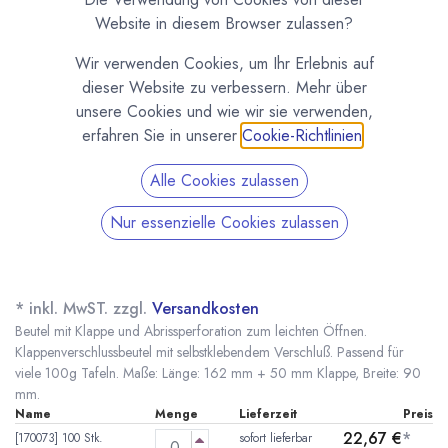
Website in diesem Browser zulassen?
Wir verwenden Cookies, um Ihr Erlebnis auf
dieser Website zu verbessern. Mehr über
unsere Cookies und wie wir sie verwenden,
erfahren Sie in unserer
Cookie-Richtlinien
.
Alle Cookies zulassen
Nur essenzielle Cookies zulassen
Klappenverschlussbeutel für 100g Tafel (90mm
x 162mm)
(0 Rezension)
* inkl. MwST. zzgl.
Versandkosten
Beutel mit Klappe und Abrissperforation zum leichten Öffnen.
Klappenverschlussbeutel mit selbstklebendem Verschluß. Passend für
viele 100g Tafeln. Maße: Länge: 162 mm + 50 mm Klappe, Breite: 90
mm.
Name
Menge
Lieferzeit
Preis
22,67
€
*
[170073] 100 Stk.
sofort lieferbar