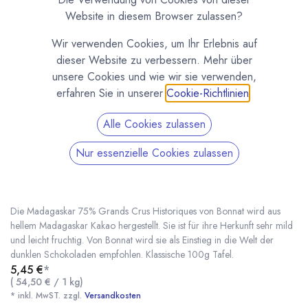
Website in diesem Browser zulassen?
Wir verwenden Cookies, um Ihr Erlebnis auf
dieser Website zu verbessern. Mehr über
unsere Cookies und wie wir sie verwenden,
erfahren Sie in unserer
Cookie-Richtlinien
.
Alle Cookies zulassen
Nur essenzielle Cookies zulassen
Madagaskar 75% Grands Crus Historiques von
Bonnat 100g Tafel
(0 Rezension)
Die Madagaskar 75% Grands Crus Historiques von Bonnat wird aus
hellem Madagaskar Kakao hergestellt. Sie ist für ihre Herkunft sehr mild
und leicht fruchtig. Von Bonnat wird sie als Einstieg in die Welt der
dunklen Schokoladen empfohlen. Klassische 100g Tafel.
Madagaskar 75% Grands Crus Historiques von Bonnat 100g Tafel
* inkl. MwST. zzgl.
5,45
€
*
(
54,50
€
/
1
kg
)
* inkl. MwST. zzgl.
Versandkosten