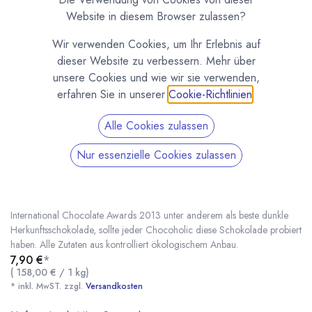
Website in diesem Browser zulassen?
Wir verwenden Cookies, um Ihr Erlebnis auf
dieser Website zu verbessern. Mehr über
unsere Cookies und wie wir sie verwenden,
erfahren Sie in unserer
Cookie-Richtlinien
.
Alle Cookies zulassen
Paccari Bio Piura Quemazon 70% 50g Tafel
Nur essenzielle Cookies zulassen
(0 Rezension)
Die Bio Piura Quemazón von Paccari gilt zur Zeit als eine der besten
Schokoladen der Welt. Ausgezeichnet mit 5 Goldmedaillen bei den
International Chocolate Awards 2013 unter anderem als beste dunkle
Herkunftsschokolade, sollte jeder Chocoholic diese Schokolade probiert
haben. Alle Zutaten aus kontrolliert ökologischem Anbau.
7,90
€
*
Paccari Bio Piura Quemazon 70% 50g Tafel
* inkl. MwST. zzgl.
(
158,00
€
/
1
kg
)
* inkl. MwST. zzgl.
Versandkosten