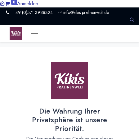
0
Anmelden
+49 (0)571 3988324
info@kikis-pralinenwelt.de
All Products
Paccari Bio Piura Quemazon 70% 50g Tafel
[170319] Zesty Venezuela Dark 71% - Dunkle Schokolade 70g von Heinde & Verre
[161219] Paccari Bio RAW Schokolade mit Anden-Blaubeere 50g Tafel
Die Wahrung Ihrer
Privatsphäre ist unsere
Priorität.
Die Verwendung von Cookies von dieser