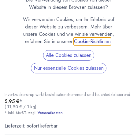
Website in diesem Browser zulassen?
Wir verwenden Cookies, um Ihr Erlebnis auf
dieser Website zu verbessern. Mehr über
unsere Cookies und wie wir sie verwenden,
erfahren Sie in unserer
Cookie-Richtlinien
.
Alle Cookies zulassen
Invertzuckersirup 72,7/66 - 500g
Nur essenzielle Cookies zulassen
(0 Rezension)
Invertzuckersirup zur Herstellung von Schokoladenfüllungen,
Hartkaramellen, Eiscreme und Erfrischungsgetränken. Der
Invertzuckersirup wirkt kristallisationshemmend und feuchtestabilisierend.
5,95
€
*
(
11,90
€
/
1
kg
)
* inkl. MwST. zzgl.
Versandkosten
Invertzuckersirup 72,7/66 - 500g
* inkl. MwST. zzgl.
Lieferzeit: sofort lieferbar