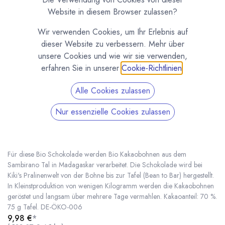
Website in diesem Browser zulassen?
Wir verwenden Cookies, um Ihr Erlebnis auf
dieser Website zu verbessern. Mehr über
unsere Cookies und wie wir sie verwenden,
erfahren Sie in unserer
Cookie-Richtlinien
.
Alle Cookies zulassen
Nur essenzielle Cookies zulassen
Bio Sambirano 70 % Kiki's Bean to Bar
Schokolade
(0 Rezension)
Für diese Bio Schokolade werden Bio Kakaobohnen aus dem
Sambirano Tal in Madagaskar verarbeitet. Die Schokolade wird bei
Kiki's Pralinenwelt von der Bohne bis zur Tafel (Bean to Bar) hergestellt.
In Kleinstproduktion von wenigen Kilogramm werden die Kakaobohnen
Bio Sambirano 70 % Kiki's Bean to Bar Schokolade
* inkl. MwST. zzgl.
geröstet und langsam über mehrere Tage vermahlen. Kakaoanteil: 70 %.
75 g Tafel. DE-ÖKO-006
9,98
€
*