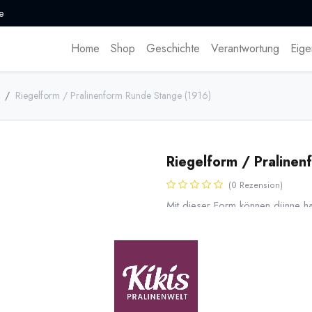
e
Home
Shop
Geschichte
Verantwortung
Eige
Riegelform / Pralinenform Runde Stange (1916)
Riegelform / Pralinen
(0 Rezension)
Mit dieser Form können dünne ha
von zwei Formen können auch k
Dünne und 120 mm Lange Riegel m
Doppelform). Stabile, langlebig
17,85
€
*
* inkl. MwST. zzgl.
Versandk