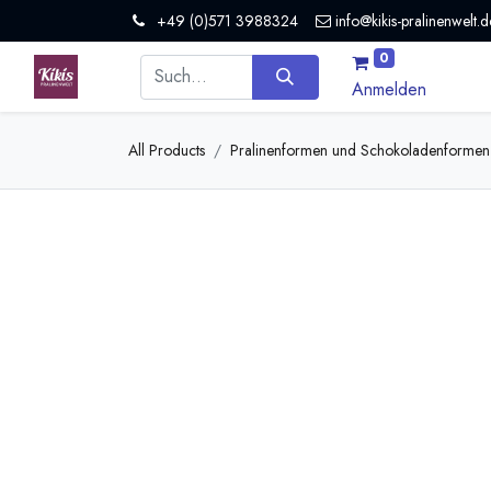
+49 (0)571 3988324
info@kikis-pralinenwelt.d
0
Anmelden
All Products
Pralinenformen und Schokoladenformen