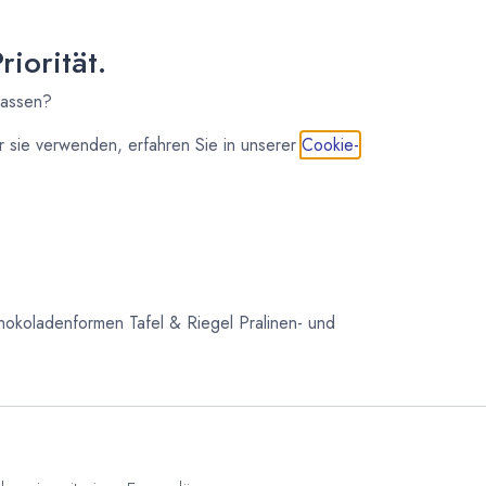
iorität.
lassen?
 sie verwenden, erfahren Sie in unserer
Cookie-
IN DEN WARENKORB
hokoladenformen Tafel & Riegel
Pralinen- und