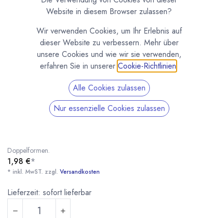
Website in diesem Browser zulassen?
Wir verwenden Cookies, um Ihr Erlebnis auf
dieser Website zu verbessern. Mehr über
unsere Cookies und wie wir sie verwenden,
erfahren Sie in unserer
Cookie-Richtlinien
.
Alle Cookies zulassen
Klammer für Doppelformen 24+24mm
Nur essenzielle Cookies zulassen
(0 Rezension)
Klammer zum Zusammenhalten von zwei Schokoladenformen (je 24
mm). Die Klemme ermöglicht das einfache und schnelle Arbeiten mit
Doppelformen.
1,98
€
*
* inkl. MwST. zzgl.
Versandkosten
Klammer für Doppelformen 24+24mm
* inkl. MwST. zzgl.
Lieferzeit: sofort lieferbar