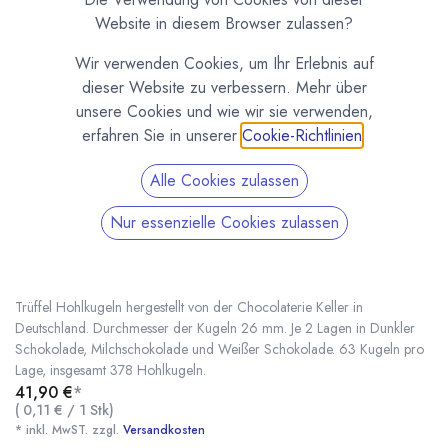
Website in diesem Browser zulassen?
Wir verwenden Cookies, um Ihr Erlebnis auf
dieser Website zu verbessern. Mehr über
unsere Cookies und wie wir sie verwenden,
erfahren Sie in unserer
Cookie-Richtlinien
.
Alle Cookies zulassen
Nur essenzielle Cookies zulassen
6 Lagen Trüffelkugeln gemischt Chocolaterie
Keller
(0 Rezension)
Trüffel Hohlkugeln hergestellt von der Chocolaterie Keller in
Deutschland. Durchmesser der Kugeln 26 mm. Je 2 Lagen in Dunkler
Schokolade, Milchschokolade und Weißer Schokolade. 63 Kugeln pro
Lage, insgesamt 378 Hohlkugeln.
6 Lagen Trüffelkugeln gemischt Chocolaterie Keller
* inkl. MwST. zzgl.
41,90
€
*
(
0,11
€
/
1
Stk
)
* inkl. MwST. zzgl.
Versandkosten