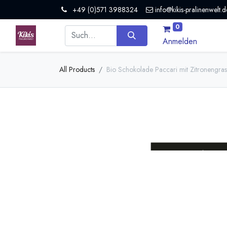
+49 (0)571 3988324
info@kikis-pralinenwelt.d
0
Anmelden
All Products
Bio Schokolade Paccari mit Zitronengr