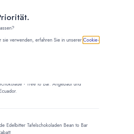
osten
iorität.
lassen?
 sie verwenden, erfahren Sie in unserer
Cookie-
Schokolade - Tree to Bar. Angebaut und
 Ecuador.
ade
Edelbitter Tafelschokoladen
Bean to Bar
abatt