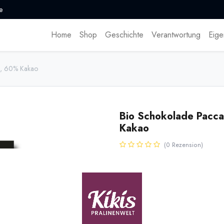
e
Home
Shop
Geschichte
Verantwortung
Eige
as, 60% Kakao
Bio Schokolade Pacca
Kakao
(0 Rezension)
Prämierte Bio Schokolade mit Z
Schokoladenhersteller Pacari / 
Schokolade gewann 2018 die Silb
Awards. 50g Tafel. EC-BIO-141
5,25
€
*