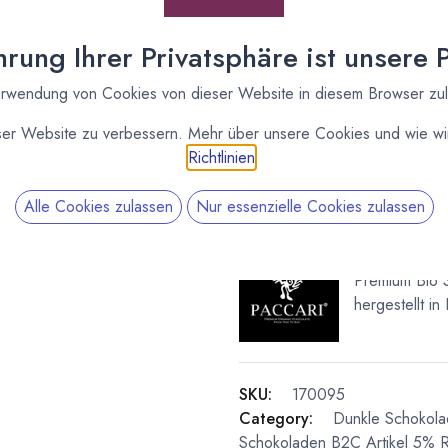
(
105,00
€
/
1
kg
)
* inkl. MwST. zzgl.
Versandk
rung Ihrer Privatsphäre ist unsere Pr
rwendung von Cookies von dieser Website in diesem Browser zu
Lieferzeit: ab September
Vergleichen
ser Website zu verbessern. Mehr über unsere Cookies und wie wir
Richtlinien
.
Kakaoanteil
:
60 %
Alle Cookies zulassen
Nur essenzielle Cookies zulassen
Paccari
Premium Bio 
hergestellt in
SKU:
170095
Category:
Dunkle Schokol
Schokoladen
B2C Artikel 5% R