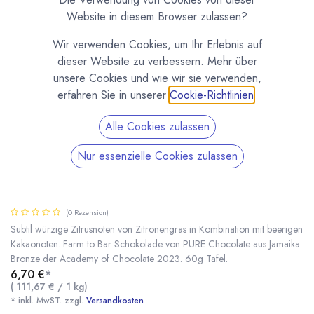
Website in diesem Browser zulassen?
Wir verwenden Cookies, um Ihr Erlebnis auf
dieser Website zu verbessern. Mehr über
unsere Cookies und wie wir sie verwenden,
erfahren Sie in unserer
Cookie-Richtlinien
.
Alle Cookies zulassen
Nur essenzielle Cookies zulassen
Dunkle Schokolade mit Zitronengras 70% Tafel
- PURE Chocolate
(0 Rezension)
Subtil würzige Zitrusnoten von Zitronengras in Kombination mit beerigen
Kakaonoten. Farm to Bar Schokolade von PURE Chocolate aus Jamaika.
Bronze der Academy of Chocolate 2023. 60g Tafel.
Dunkle Schokolade mit Zitronengras 70% Tafel - PURE Chocolate
* inkl. MwST. zzgl.
6,70
€
*
(
111,67
€
/
1
kg
)
* inkl. MwST. zzgl.
Versandkosten