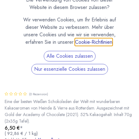
Website in diesem Browser zulassen?
Wir verwenden Cookies, um Ihr Erlebnis auf
dieser Website zu verbessern. Mehr über
unsere Cookies und wie wir sie verwenden,
erfahren Sie in unserer
Cookie-Richtlinien
.
Alle Cookies zulassen
Nur essenzielle Cookies zulassen
Gold Piura Peru - Weiße Schokolade 37% 70g
von Heinde & Verre
(0 Rezension)
Eine der besten Weißen Schokoladen der Welt mit wunderbaren
Kakaoaromen von Heinde & Verre aus Rotterdam. Ausgezeichnet mit
Gold der Academy of Chocolate (2021). 52% Kakaogehalt. Inhalt 70g
Gold Piura Peru - Weiße Schokolade 37% 70g von Heinde & Verre
* inkl. MwST. zzgl.
(2x35g Tafel).
6,50
€
*
(
92,86
€
/
1
kg
)