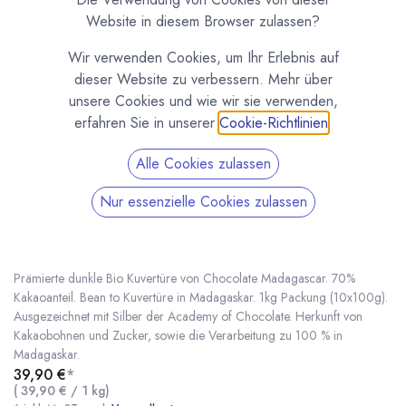
Website in diesem Browser zulassen?
Wir verwenden Cookies, um Ihr Erlebnis auf
dieser Website zu verbessern. Mehr über
unsere Cookies und wie wir sie verwenden,
erfahren Sie in unserer
Cookie-Richtlinien
.
Alle Cookies zulassen
Nur essenzielle Cookies zulassen
1kg Bio Kuvertüre 70% - Chocolat Madagascar
Robert
(0 Rezension)
Prämierte dunkle Bio Kuvertüre von Chocolate Madagascar. 70%
Kakaoanteil. Bean to Kuvertüre in Madagaskar. 1kg Packung (10x100g).
Ausgezeichnet mit Silber der Academy of Chocolate. Herkunft von
Kakaobohnen und Zucker, sowie die Verarbeitung zu 100 % in
1kg Bio Kuvertüre 70% - Chocolat Madagascar Robert
* inkl. MwST. zzgl.
Madagaskar.
39,90
€
*
(
39,90
€
/
1
kg
)