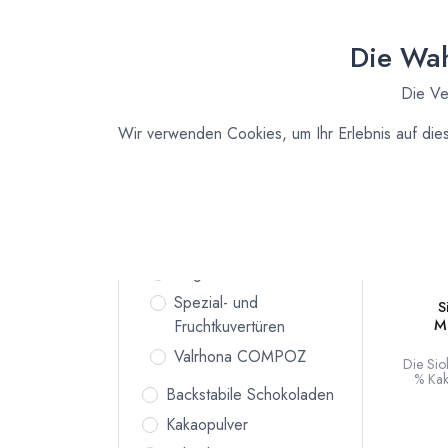
Kuvert
Zutaten für
Arbeit
Deine
Die Wah
Küche
Neu
Vanille und Essenzen
Die Ve
Bio Fruchtpulver
Wir verwenden Cookies, um Ihr Erlebnis auf die
Kuvertüre
Zartbitter Kuvertüre
Vollmilch Kuvertüre
Weiße Kuvertüre
Vegane Kuvertüre
Spezial- und
S
M
Fruchtkuvertüren
Valrhona COMPOZ
Die Sio
% Kak
Backstabile Schokoladen
dunk
verei
Kakaopulver
dunk
Cremigk