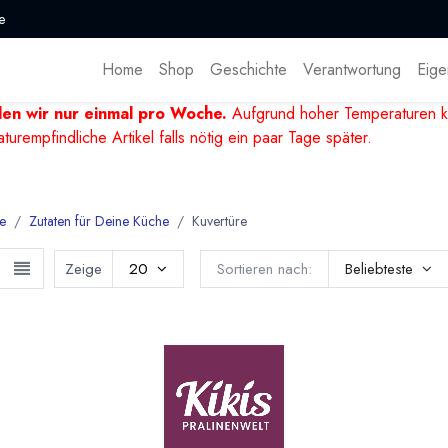
e
Home
Shop
Geschichte
Verantwortung
Eige
den wir nur einmal pro Woche.
Aufgrund hoher Temperaturen k
mpfindliche Artikel falls nötig ein paar Tage später.
e
Zutaten für Deine Küche
Kuvertüre
Zeige
20
Sortieren nach:
Beliebteste
Kuvertüren für Pralinen, Schokoladen, Pâtisserie un
roße Auswahl an edlen Kuvertüren von Michel Cluizel, Bonnat und 
Paccari aus Ecuador und Chocolat Madagascar. Ideal für Praline
guren und Schokoladen-Dekor. Außerdem viele Spezial-Kuvertüren