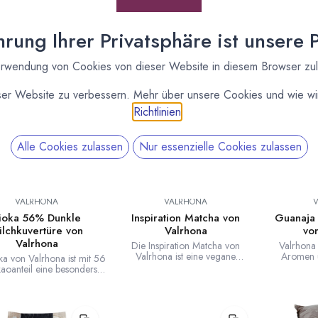
üren sind die ideale Wahl für das Gießen von Formen, überziehen
en mit Schokolade bei denen gute Verarbeitbarkeit und toller Ge
rung Ihrer Privatsphäre ist unsere Pr
!
Neu!
rwendung von Cookies von dieser Website in diesem Browser zu
ser Website zu verbessern. Mehr über unsere Cookies und wie wir
Richtlinien
.
Alle Cookies zulassen
Nur essenzielle Cookies zulassen
VALRHONA
VALRHONA
ioka 56% Dunkle
Inspiration Matcha von
Guanaja
ilchkuvertüre von
Valrhona
vo
Valrhona
Die Inspiration Matcha von
Valrhona 
Valrhona ist eine vegane
Aromen u
ka von Valrhona ist mit 56
Kuvertüre aus Zucker,
Geschmack. E
aoanteil eine besonders
Kakaobutter und Matcha Tee. Ein
dunklen Kuve
le Milchschokolade. Sie
Geschmack von grünem Tee mit
nt Kraft und Köstlichkeit
Matcha Noten, pflanzliche und
ler Schokolade mit der
bittere Noten in kombination mit
eit und den Milcharomen