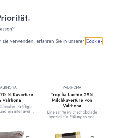
 von Pralinen, Schokoladen-Schaustücke und alle
schmack gewünscht sind.
iorität.
lassen?
 sie verwenden, erfahren Sie in unserer
Cookie-
VALRHONA
VALRHONA
 70 % Kuvertüre
Tropilia Lactée 29%
n Valrhona
Milchkuvertüre von
Valrhona
Klassiker: Kräftige
nd ein intensiver
Eine sanfte Milchschokolade
ine der beliebtesten
speziell für Füllungen von
rtüren von Valrhona.
Valrhona.