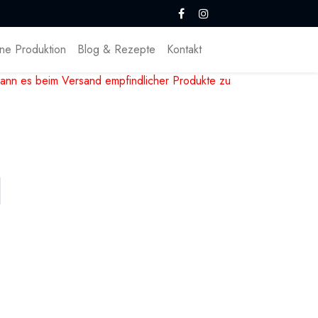
ne Produktion
Blog & Rezepte
Kontakt
ann es beim Versand empfindlicher Produkte zu
d Konditorei
Valrhona aus Frankreich, Callebaut aus Belgien,
n, Schokoladenüberzüge, Tafelschokolade,
: Vegan, ohne Zucker, mit Frucht und Nuss.