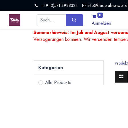
+49 (0)571 3988324
info@kikis-pralinenwelt.d
0
Anmelden
Sommerhinweis: Im Juli und August versen
Verzögerungen kommen. Wir versenden temperature
Produkt
Kategorien
Alle Produkte
Pralinen &
Edle 
Trüffel
Bean to Bar Schokoladen
Eine g
Tafelschokoladen
sowie 
Hohlfi
Kulinarisches