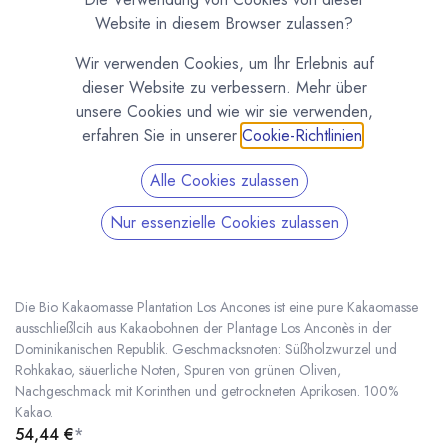
Website in diesem Browser zulassen?
Wir verwenden Cookies, um Ihr Erlebnis auf
dieser Website zu verbessern. Mehr über
unsere Cookies und wie wir sie verwenden,
erfahren Sie in unserer
Cookie-Richtlinien
.
Alle Cookies zulassen
Nur essenzielle Cookies zulassen
1kg Bio Kakaomasse Plantation Los Ancones
100% Michel Cluizel
(0 Rezension)
Die Bio Kakaomasse Plantation Los Ancones ist eine pure Kakaomasse
ausschließlcih aus Kakaobohnen der Plantage Los Anconès in der
Dominikanischen Republik. Geschmacksnoten: Süßholzwurzel und
Rohkakao, säuerliche Noten, Spuren von grünen Oliven,
1kg Bio Kakaomasse Plantation Los Ancones 100% Michel Cluizel
* inkl. MwST. zzgl.
Nachgeschmack mit Korinthen und getrockneten Aprikosen. 100%
Kakao.
54,44
€
*