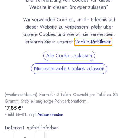
Website in diesem Browser zulassen?
Wir verwenden Cookies, um Ihr Erlebnis auf
dieser Website zu verbessern. Mehr über
unsere Cookies und wie wir sie verwenden,
erfahren Sie in unserer
Cookie-Richtlinien
.
Alle Cookies zulassen
Tafelform Weihnachtsbaum / Tanne
Nur essenzielle Cookies zulassen
(12008CW)
(0 Rezension)
Schokoladenform für Tafelschokolade in Tannenform
(Weihnachtsbaum). Form für 2 Tafeln. Gewicht pro Tafel ca. 85
Gramm. Stabile, langlebige Polycarbonatform.
17,85
€
*
* inkl. MwST. zzgl.
Versandkosten
Tafelform Weihnachtsbaum / Tanne (12008CW)
* inkl. MwST. zzgl.
Lieferzeit: sofort lieferbar