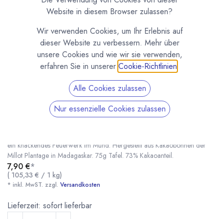
Website in diesem Browser zulassen?
Wir verwenden Cookies, um Ihr Erlebnis auf
dieser Website zu verbessern. Mehr über
unsere Cookies und wie wir sie verwenden,
erfahren Sie in unserer
Cookie-Richtlinien
.
Alle Cookies zulassen
Kiki's Crunchy Madagaskar 73%
Nur essenzielle Cookies zulassen
(0 Rezension)
Dunkle Edelschokolade aus ganzen ungeschälten Kakaobohnen.
Daturch erhält die Schokolade eine ganz besonders knusprige Textur,
ein knackendes Feuerwerk im Mund. Hergestellt aus Kakaobohnen der
Millot Plantage in Madagaskar. 75g Tafel. 73% Kakaoanteil.
7,90
€
*
(
105,33
€
/
1
kg
)
Kiki's Crunchy Madagaskar 73%
* inkl. MwST. zzgl.
* inkl. MwST. zzgl.
Versandkosten
Lieferzeit: sofort lieferbar