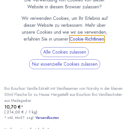
Website in diesem Browser zulassen?
Wir verwenden Cookies, um Ihr Erlebnis auf
dieser Website zu verbessern. Mehr über
unsere Cookies und wie wir sie verwenden,
erfahren Sie in unserer
Cookie-Richtlinien
.
Alle Cookies zulassen
Nur essenzielle Cookies zulassen
Bio Bourbon Vanille Extrakt mit Samen 50ml
Norohy
(0 Rezension)
Bio Bourbon Vanille Extrakt mit Vanillesamen von Norohy in der kleinen
50ml Flasche für zu Hause. Hergestellt aus Bourbon Bio Vanilleschoten
aus Madagaskar.
10,70
€
*
Bio Bourbon Vanille Extrakt mit Samen 50ml Norohy
* inkl. MwST. zzgl.
(
214,00
€
/
1
kg
)
* inkl. MwST. zzgl.
Versandkosten