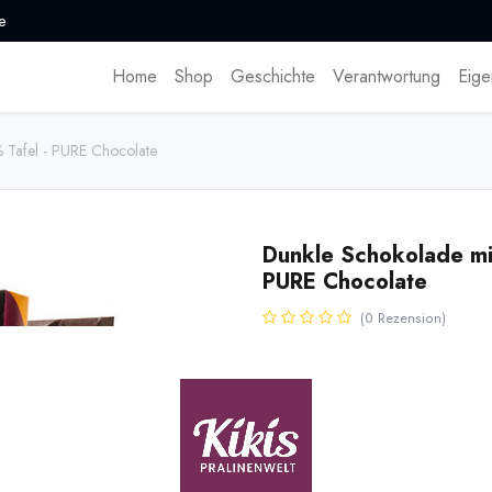
e
Home
Shop
Geschichte
Verantwortung
Eige
 Tafel - PURE Chocolate
Dunkle Schokolade mi
PURE Chocolate
(0 Rezension)
Diese Schokolade ist eine Homm
Kakao mit der Jerk Gewürzmischu
Karibikinsel. Ausgezeichnet mi
6,70
€
*
(
111,67
€
/
1
kg
)