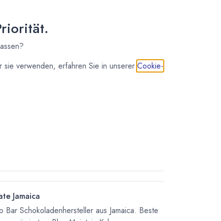
osten
iorität.
lassen?
 sie verwenden, erfahren Sie in unserer
Cookie-
IN DEN WARENKORB
ate Jamaica
o Bar Schokoladenhersteller aus Jamaica. Beste