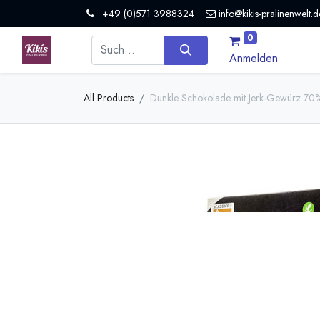
+49 (0)571 3988324
info@kikis-pralinenwelt.d
0
Anmelden
All Products
Dunkle Schokolade mit Jerk-Gewürz 70%