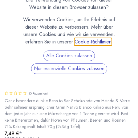
Website in diesem Browser zulassen?
Wir verwenden Cookies, um Ihr Erlebnis auf
dieser Website zu verbessern. Mehr über
unsere Cookies und wie wir sie verwenden,
erfahren Sie in unserer
Cookie-Richtlinien
.
Alle Cookies zulassen
Nur essenzielle Cookies zulassen
Pristine Nativo Peru Dark 71% - Dunkle
Schokolade 70g von Heinde & Verre
(0 Rezension)
Ganz besondere dunkle Bean to Bar Schokolade von Heinde & Verre.
Sehr seltener ursprünglicher Gran Nativo Blanco Kakao aus Peru von
dem jedes Jahr nur eine Mikrocharge von 1 Tonne geerntet wird. Fast
Pristine Nativo Peru Dark 71% - Dunkle Schokolade 70g von Heinde & Verre
* inkl. MwST. zzgl.
keine Bitteraromen, dafür Noten von Pflaumen, Beeren und Rosinen.
71% Kakaogehalt. Inhalt 70g (2x35g Tafel).
7,49
€
*