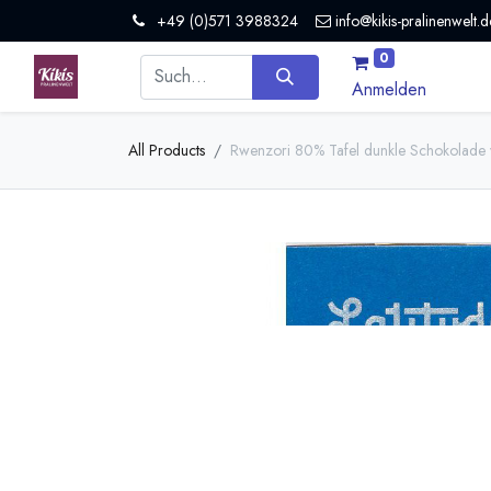
+49 (0)571 3988324
info@kikis-pralinenwelt.d
0
Anmelden
All Products
Rwenzori 80% Tafel dunkle Schokolade v