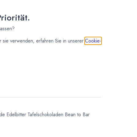
iorität.
lassen?
 sie verwenden, erfahren Sie in unserer
Cookie-
uziert feinste Bean to Bar Schokolade in Uganda
 dafür nur lokale Zutaten.
ade
Edelbitter Tafelschokoladen
Bean to Bar