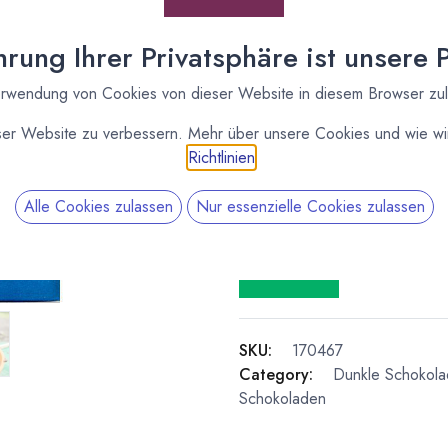
rung Ihrer Privatsphäre ist unsere Pr
Lieferzeit: nicht auf Lager
Vergleichen
rwendung von Cookies von dieser Website in diesem Browser zu
ser Website zu verbessern. Mehr über unsere Cookies und wie wir
Kakaoanteil
:
80 %
Richtlinien
.
Alle Cookies zulassen
Nur essenzielle Cookies zulassen
Latitude
Latitude prod
und verwendet
SKU:
170467
Category:
Dunkle Schokol
Schokoladen