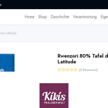
e
Home
Shop
Geschichte
Verantwortung
Eige
on Latitude
Rwenzori 80% Tafel d
Latitude
(0 Rezension)
Mit 80% Kakao besonders kräfti
Kakaoaroma mit spritzigen Noten
6,80
€
*
(
97,14
€
/
1
kg
)
* inkl. MwST. zzgl.
Versandk