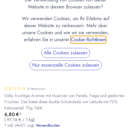
Website in diesem Browser zulassen?
Wir verwenden Cookies, um Ihr Erlebnis auf
dieser Website zu verbessern. Mehr über
unsere Cookies und wie wir sie verwenden,
erfahren Sie in unserer
Cookie-Richtlinien
.
Alle Cookies zulassen
Nur essenzielle Cookies zulassen
Semuliki 70% Tafel dunkle Schokolade von
Latitude
(0 Rezension)
Volle, fruchtige Aromen mit Nuancen von Panela, Feige und gedörrten
Früchten. Das bietet diese dunkle Schokolade von Latitude mit 70%
Kakaoanteil. 70g Tafel.
Semuliki 70% Tafel dunkle Schokolade von Latitude
* inkl. MwST. zzgl.
6,80
€
*
(
97,14
€
/
1
kg
)
* inkl. MwST. zzgl.
Versandkosten