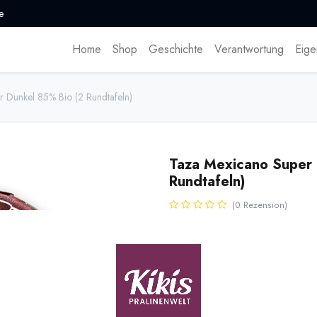
e
Home
Shop
Geschichte
Verantwortung
Eige
 Dunkel 85% Bio (2 Rundtafeln)
Taza Mexicano Super 
Rundtafeln)
(0 Rezension)
Sehr dunkle Schokolade mit 85%
Hergestellt von Taza mit traditi
Die grobe Textur unterstreich de
Auch sehr gut als Trinkschokolad
7,95
€
*