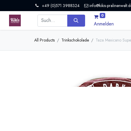
+49 (0)571 3988324
info@kikis-pralinenwelt.d
0
Anmelden
All Products
Trinkschokolade
Taza Mexicano Super