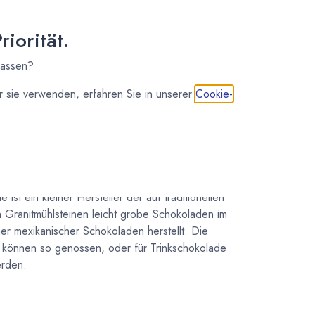
osten
iorität.
lassen?
 sie verwenden, erfahren Sie in unserer
Cookie-
 ist ein kleiner Hersteller der auf traditionellen
 Granitmühlsteinen leicht grobe Schokoladen im
cher mexikanischer Schokoladen herstellt. Die
 können so genossen, oder für Trinkschokolade
rden.