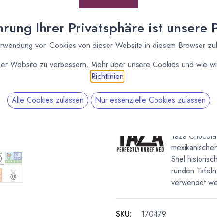
(
103,25
€
/
1
kg
)
* inkl. MwST. zzgl.
Versandk
rung Ihrer Privatsphäre ist unsere Pr
rwendung von Cookies von dieser Website in diesem Browser zu
Lieferzeit: nicht auf Lager
Vergleichen
ser Website zu verbessern. Mehr über unsere Cookies und wie wir
Richtlinien
.
Kakaoanteil
:
85 %
Alle Cookies zulassen
Nur essenzielle Cookies zulassen
Taza
Taza Chocolate
mexikanischen
Stiel historis
runden Tafeln
verwendet we
SKU:
170479