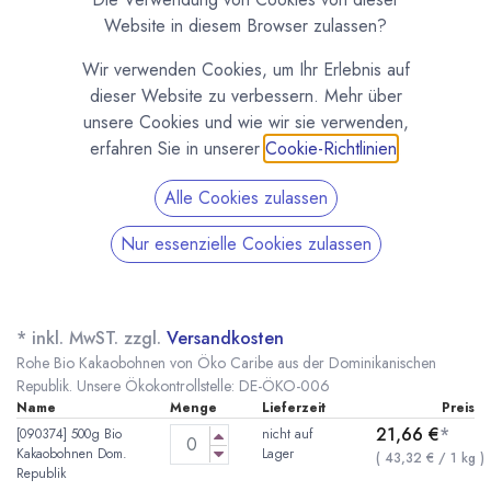
Website in diesem Browser zulassen?
Wir verwenden Cookies, um Ihr Erlebnis auf
dieser Website zu verbessern. Mehr über
unsere Cookies und wie wir sie verwenden,
erfahren Sie in unserer
Cookie-Richtlinien
.
Alle Cookies zulassen
Nur essenzielle Cookies zulassen
Bio Kakaobohnen "Öko Caribe" Dominikanische
Republik - Rohkakao
(0 Rezension)
* inkl. MwST. zzgl.
Versandkosten
Rohe Bio Kakaobohnen von Öko Caribe aus der Dominikanischen
Republik. Unsere Ökokontrollstelle: DE-ÖKO-006
Name
Menge
Lieferzeit
Preis
21,66
€
*
[090374] 500g Bio
nicht auf
Kakaobohnen Dom.
Lager
(
43,32
€
/
1
kg
)
Republik