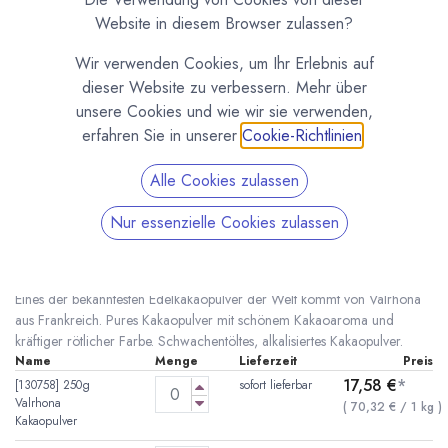
Website in diesem Browser zulassen?
Wir verwenden Cookies, um Ihr Erlebnis auf
dieser Website zu verbessern. Mehr über
unsere Cookies und wie wir sie verwenden,
erfahren Sie in unserer
Cookie-Richtlinien
.
Alle Cookies zulassen
Nur essenzielle Cookies zulassen
Pures Kakaopulver von Valrhona
(0 Rezension)
* inkl. MwST. zzgl.
Versandkosten
Eines der bekanntesten Edelkakaopulver der Welt kommt von Valrhona
aus Frankreich. Pures Kakaopulver mit schönem Kakaoaroma und
kräftiger rötlicher Farbe. Schwachentöltes, alkalisiertes Kakaopulver.
Name
Menge
Lieferzeit
Preis
17,58
€
*
[130758] 250g
sofort lieferbar
Valrhona
(
70,32
€
/
1
kg
)
Kakaopulver