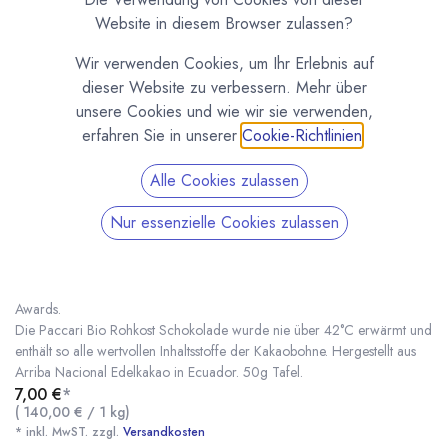
Website in diesem Browser zulassen?
Wir verwenden Cookies, um Ihr Erlebnis auf
dieser Website zu verbessern. Mehr über
unsere Cookies und wie wir sie verwenden,
erfahren Sie in unserer
Cookie-Richtlinien
.
Alle Cookies zulassen
Paccari RAW 90 Tafel Rohe Bio Schokolade
Nur essenzielle Cookies zulassen
(0 Rezension)
Die RAW 90 % ist nach den beiden 100% Sorten die dunkelste Paccari
Schokolade. Ausgezeichnet mit Silber bei den International Chocolate
Awards.
Die Paccari Bio Rohkost Schokolade wurde nie über 42°C erwärmt und
enthält so alle wertvollen Inhaltsstoffe der Kakaobohne. Hergestellt aus
Arriba Nacional Edelkakao in Ecuador. 50g Tafel.
Paccari RAW 90 Tafel Rohe Bio Schokolade
* inkl. MwST. zzgl.
7,00
€
*
(
140,00
€
/
1
kg
)
* inkl. MwST. zzgl.
Versandkosten