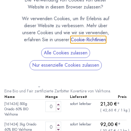
Website in diesem Browser zulassen?
Wir verwenden Cookies, um Ihr Erlebnis auf
dieser Website zu verbessern. Mehr über
unsere Cookies und wie wir sie verwenden,
erfahren Sie in unserer
Cookie-Richtlinien
.
Alle Cookies zulassen
Nur essenzielle Cookies zulassen
Oriado 60% Faire Bio Kuvertüre von Valrhona
(0 Rezension)
* inkl. MwST. zzgl.
Versandkosten
Eine Bio und Fair zertifizierte Zartbitter Kuvertüre von Valrhona.
Name
Menge
Lieferzeit
Preis
21,30
€
*
[161426] 500g
sofort lieferbar
Oriado 60% BIO
(
42,60
€
/
1
kg
)
Valrhona
92,00
€
*
[161424] 3kg Oriado
sofort lieferbar
60% BIO Valrhona
(
30,67
€
/
1
kg
)