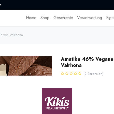
e
Home
Shop
Geschichte
Verantwortung
Eige
e von Valrhona
Amatika 46% Vegane 
Valrhona
(0 Rezension)
* inkl. MwST. zzgl.
Versandk
Helle vegane Schokolade von Va
Konsistenz wie Milchschokolade
man die Kuvertüre wie eine ganz
Name
Men
[170030] 500g Amatika