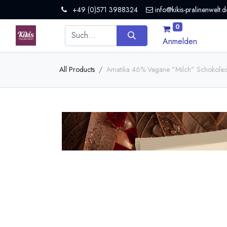
+49 (0)571 3988324
info@kikis-pralinenwelt.d
0
Anmelden
All Products
Amatika 46% Vegane "Milch" Schokolad