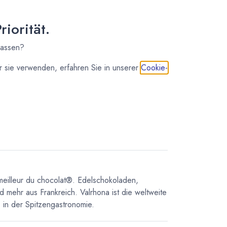
22,70
€
*
(
45,40
€
/
1
kg
)
iorität.
sofort lieferbar
98,60
€
*
lassen?
(
32,87
€
/
1
kg
)
 sie verwenden, erfahren Sie in unserer
Cookie-
IN DEN WARENKORB
meilleur du chocolat®. Edelschokoladen,
d mehr aus Frankreich. Valrhona ist die weltweite
in der Spitzengastronomie.