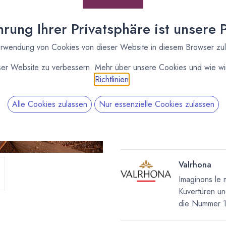
46% vegane "Milch"
Schokolade Valrhona
rung Ihrer Privatsphäre ist unsere Pr
[170011] 3kg Amatika
rwendung von Cookies von dieser Website in diesem Browser zu
46% vegane "Milch"
Schokolade Valrhona
ser Website zu verbessern. Mehr über unsere Cookies und wie wir
Richtlinien
.
Alle Cookies zulassen
Nur essenzielle Cookies zulassen
Valrhona
Imaginons le 
Kuvertüren un
die Nummer 1 