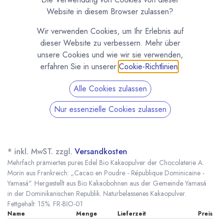
Website in diesem Browser zulassen?
Wir verwenden Cookies, um Ihr Erlebnis auf
dieser Website zu verbessern. Mehr über
unsere Cookies und wie wir sie verwenden,
erfahren Sie in unserer
Cookie-Richtlinien
.
Alle Cookies zulassen
Nur essenzielle Cookies zulassen
Edel Bio Kakaopulver 100% Dominikanische
Republik von Chocolaterie A. Morin
(0 Rezension)
* inkl. MwST. zzgl.
Versandkosten
Mehrfach prämiertes pures Edel Bio Kakaopulver der Chocolaterie A.
Morin aus Frankreich: „Cacao en Poudre - République Dominicaine -
Yamasá". Hergestellt aus Bio Kakaobohnen aus der Gemeinde Yamasá
in der Dominikanischen Republik. Naturbelassenes Kakaopulver.
Fettgehalt: 15%. FR-BIO-01
Name
Menge
Lieferzeit
Preis