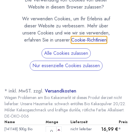
Website in diesem Browser zulassen?
Wir verwenden Cookies, um Ihr Erlebnis auf
dieser Website zu verbessern. Mehr über
unsere Cookies und wie wir sie verwenden,
erfahren Sie in unserer
Cookie-Richtlinien
.
Alle Cookies zulassen
Nur essenzielle Cookies zulassen
Pures Bio Kakaopulver 20/22 - schwach entölt
- alkalisiert - Homborg finest food
(0 Rezension)
* inkl. MwST. zzgl.
Versandkosten
Wegen Problemen am Bio Kakaomarkt ist dieses Produt derzeit nicht
lieferbar. Unsere Hausmarke: schwach entöltes Bio Kakaopulver 20/22.
Milder Kakaogeschmack und kräftige dunkle, rötliche Farbe. Alkalisiert.
DE-ÖKO-006
Name
Menge
Lieferzeit
Preis
16,99
€
*
[141148] 500g Bio
nicht lieferbar