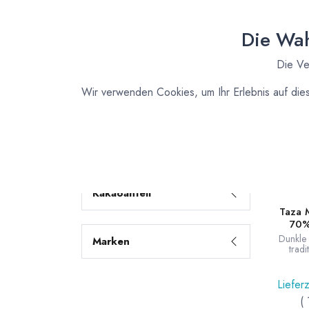
Pralin
Zutaten für
Madaga
Deine
Die Wah
Küche
Formen -
Die Ve
Zubehör -
Wir verwenden Cookies, um Ihr Erlebnis auf die
Verpackungen
Bücher für die Küche
Sonderangebote
Kakaoanteil
Taza 
70%
Dunkle
Marken
tradi
Granitm
grobe
kr
Lieferz
Rundtaf
(
gu