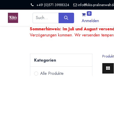
+49 (0)571 3988324
info@kikis-pralinenwelt.d
0
Anmelden
Sommerhinweis: Im Juli und August versen
Verzögerungen kommen. Wir versenden temperature
Produkt
Kategorien
Alle Produkte
Pralinen &
Feins
Trüffel
Bean to Bar Schokoladen
„Bean 
Tafelschokoladen
komple
um gan
Kulinarisches