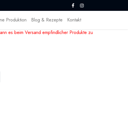
ne Produktion
Blog & Rezepte
Kontakt
ann es beim Versand empfindlicher Produkte zu
ertigen Tafeln, nur von einem Hersteller
on wenigen Chocolatiers auf sich genommen wird
 Tafeln unserer eigenen Manufaktur KikI's