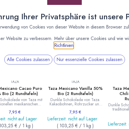
enwelt und von ausgewählten Chocolatiers wie Paccari, Bonnat, M
scar und Valrhona.
rung Ihrer Privatsphäre ist unsere Pr
rwendung von Cookies von dieser Website in diesem Browser zu
ser Website zu verbessern. Mehr über unsere Cookies und wie wir
Richtlinien
.
Alle Cookies zulassen
Nur essenzielle Cookies zulassen
TAZA
TAZA
Mexicano Cacao Puro
Taza Mexicano Vanilla 50%
Taza Me
 Bio (2 Rundtafeln)
Bio (2 Rundtafeln)
Chil
Ru
 Schokolade von Taza mit
Dunkle Schokolade von Taza.
tionellen mexikanischen
Kakaobohnen, Rohrzucker und
Dunkle Scho
ühlsteinen gemahlen. Die
ganze Bourbon Vanilleschoten
tradition
7,95
€
7,95
€
 Textur unterstreich den
werden mit traditionellen
Granitmüh
äftigen Geschmack. 2
mexikanischen Granitmühlsteinen
Fein abges
eit: nicht auf Lager
Lieferzeit: nicht auf Lager
eln. Inhalt 77g. Auch sehr
gemahlen. Mit leicht grobe
Guajillo Ch
Lieferzeit:
103,25
€
/
1
kg
)
(
103,25
€
/
1
kg
)
t als Trinkschokolade.
Strucktur. 2 Rundtafeln. Inhalt 77g.
ausgewogen. 