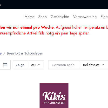
e
Home
Shop
Geschichte
Verantwortung
Eige
den wir nur einmal pro Woche.
Aufgrund hoher Temperaturen k
mpfindliche Artikel falls nötig ein paar Tage später.
e
Bean to Bar Schokoladen
Zeige
50
Sortieren nach:
Beliebteste
te Bean to Bar Schokoladen
to Bar“ beschreibt Schokoladen, die von der Kakaobohne bis zur f
tt selbst hergestellt werden. Ein besonderer Aufwand, der nur v
z besondere Schokoladen zu kreieren. Hier findet du Bean to Bar