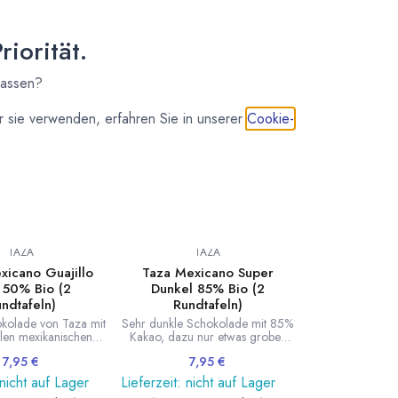
ichel Cluizel, omNom, Heinde & Verre, Chocolat
iorität.
lassen?
 sie verwenden, erfahren Sie in unserer
Cookie-
TAZA
TAZA
xicano Guajillo
Taza Mexicano Super
i 50% Bio (2
Dunkel 85% Bio (2
ndtafeln)
Rundtafeln)
kolade von Taza mit
Sehr dunkle Schokolade mit 85%
ellen mexikanischen
Kakao, dazu nur etwas grober
lsteinen gemahlen.
Rohrzucker. Hergestellt von Taza
7,95
€
7,95
€
timmt mit wärmendem
mit traditionellen mexikanischen
ili. Lecker mild und
Granitmühlsteinen gemahlen. Die
 nicht auf Lager
Lieferzeit: nicht auf Lager
2 Rundtafeln. Inhalt
grobe Textur unterstreich den