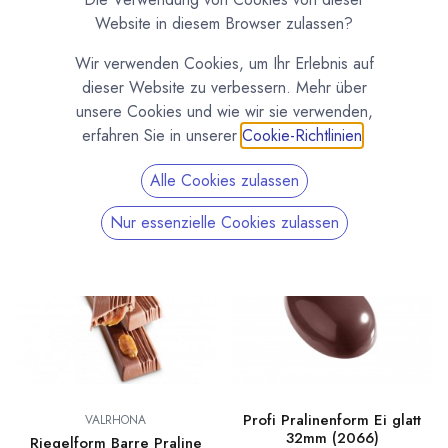
Alles was Du an Formen für deine Pralinen- und
Website in diesem Browser zulassen?
Schokoladenproduktion brauchst. Moderne und klassische
Wir verwenden Cookies, um Ihr Erlebnis auf
Pralinenformen, Schokoladenformen und Formen für
dieser Website zu verbessern. Mehr über
Hohlfiguren. Profi Formen aus Polycarbonat ebenso wie
unsere Cookies und wie wir sie verwenden,
preiswerte Tiefziehformen. Auch Spezialformen zum Beispiel
erfahren Sie in unserer
Cookie-Richtlinien
.
für Trüffel Hohlkugeln.
Alle Cookies zulassen
Nur essenzielle Cookies zulassen
Profi Pralinenform Ei glatt
VALRHONA
32mm (2066)
Riegelform Barre Praline