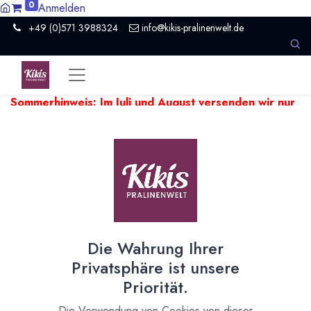
0
Anmelden
+49 (0)571 3988324
info@kikis-pralinenwelt.de
Sommerhinweis: Im Juli und August versenden wir nur
einmal pro Woche.
Aufgrund hoher Temperaturen kann es
beim Versand empfindlicher Produkte zu Verzögerungen
kommen. Wir versenden temperaturempfindliche Artikel falls
nötig ein paar Tage später.
Zeige
20
Die Wahrung Ihrer
Pralinenformen und
Privatsphäre ist unsere
Schokoladenformen
Priorität.
Pralinenformen und Schokoladenformen
Die Verwendung von Cookies von dieser