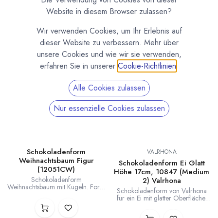
Verschiedene Schokoladenfomen zum Gießen von
Website in diesem Browser zulassen?
Hohlfiguren wie zum Beispiel Weihnachtsmännern.
Wir verwenden Cookies, um Ihr Erlebnis auf
dieser Website zu verbessern. Mehr über
unsere Cookies und wie wir sie verwenden,
erfahren Sie in unserer
Cookie-Richtlinien
.
Alle Cookies zulassen
Nur essenzielle Cookies zulassen
Schokoladenform
VALRHONA
Weihnachtsbaum Figur
Schokoladenform Ei Glatt
(12051CW)
Höhe 17cm, 10847 (Medium
Schokoladenform
2) Valrhona
Weihnachtsbaum mit Kugeln. Form
Schokoladenform von Valrhona
für 4 halbe Bäume. Gewicht pro
für ein Ei mit glatter Oberfläche.
halben Baum ca. 53 Gramm.
Höhe der Figur 17 cm, Breite ca.
Stabile, langlebige
11,2 cm. Tiefziehform für eine
Polycarbonatform.