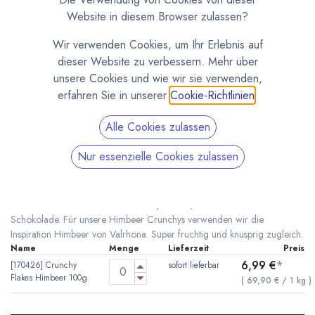
Website in diesem Browser zulassen?
Wir verwenden Cookies, um Ihr Erlebnis auf
dieser Website zu verbessern. Mehr über
unsere Cookies und wie wir sie verwenden,
erfahren Sie in unserer
Cookie-Richtlinien
.
Alle Cookies zulassen
Kiki's Crunchy Flakes Himbeer
Nur essenzielle Cookies zulassen
(0 Rezension)
* inkl. MwST. zzgl.
Versandkosten
Himmlisch leckere Himbeer Crunchys mit 11,5 % Himbeeranteil in der
Schokolade. Für unsere Himbeer Crunchys verwenden wir die
Inspiration Himbeer von Valrhona. Super fruchtig und knusprig zugleich.
Name
Menge
Lieferzeit
Preis
6,99
€
*
[170426] Crunchy
sofort lieferbar
Flakes Himbeer 100g
(
69,90
€
/
1
kg
)