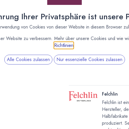
42%, Cru Hacienda Bio-
Milchkuvertüre, Felchlin
rung Ihrer Privatsphäre ist unsere Pr
[170451] 2kg Elvesia
rwendung von Cookies von dieser Website in diesem Browser zu
42%, Cru Hacienda Bio-
Milchkuvertüre, Felchlin
ser Website zu verbessern. Mehr über unsere Cookies und wie wir
Richtlinien
.
Alle Cookies zulassen
Nur essenzielle Cookies zulassen
Felchlin
Felchlin ist e
Hersteller, d
Halbfabrikat
produziert. S