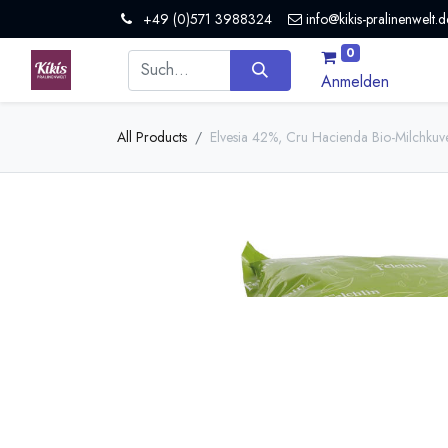
+49 (0)571 3988324
info@kikis-pralinenwelt.d
0
Anmelden
All Products
Elvesia 42%, Cru Hacienda Bio-Milchkuve