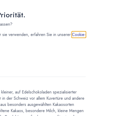
32,64
€
*
(
65,28
€
/
1
kg
)
iorität.
nicht auf Lager
83,60
€
*
lassen?
(
41,80
€
/
1
kg
)
 sie verwenden, erfahren Sie in unserer
Cookie-
IN DEN WARENKORB
in kleiner, auf Edelschokoladen spezialisierter
er in der Schweiz vor allem Kuvertüre und andere
e aus besonders ausgewählten Kakaosorten
eltene Kakaos, besondere Milch, kleine Mengen