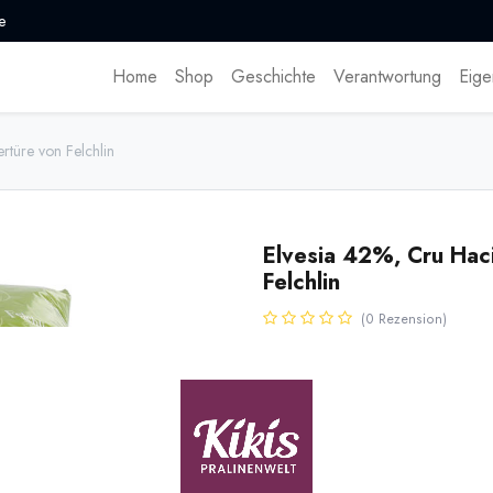
e
Home
Shop
Geschichte
Verantwortung
Eige
rtüre von Felchlin
Elvesia 42%, Cru Hac
Felchlin
(0 Rezension)
* inkl. MwST. zzgl.
Versandk
Bio Milchkuvertüre Elvesia mit 
Milch aus der Schweiz. Hergestel
Kuvertüredrops. CH-BIO-006
Name
Men
[170491] 500g Elvesia