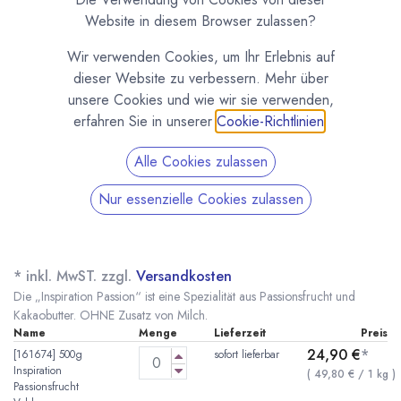
Website in diesem Browser zulassen?
Wir verwenden Cookies, um Ihr Erlebnis auf
dieser Website zu verbessern. Mehr über
unsere Cookies und wie wir sie verwenden,
erfahren Sie in unserer
Cookie-Richtlinien
.
Alle Cookies zulassen
Nur essenzielle Cookies zulassen
Inspiration Passion - Passionsfruchtkuvertüre
von Valrhona
(0 Rezension)
* inkl. MwST. zzgl.
Versandkosten
Die „Inspiration Passion“ ist eine Spezialität aus Passionsfrucht und
Kakaobutter. OHNE Zusatz von Milch.
Name
Menge
Lieferzeit
Preis
24,90
€
*
[161674] 500g
sofort lieferbar
Inspiration
(
49,80
€
/
1
kg
)
Passionsfrucht