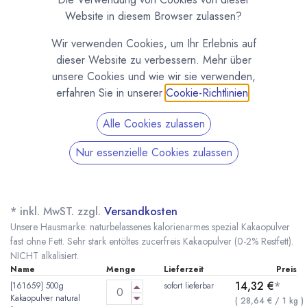
Website in diesem Browser zulassen?
Wir verwenden Cookies, um Ihr Erlebnis auf
dieser Website zu verbessern. Mehr über
unsere Cookies und wie wir sie verwenden,
erfahren Sie in unserer
Cookie-Richtlinien
.
Alle Cookies zulassen
Nur essenzielle Cookies zulassen
Kakaopulver natural - Sehr stark entölt 0 - 2 %
Fett - Kalorienarm - Homborg finest food
(0 Rezension)
* inkl. MwST. zzgl.
Versandkosten
Unsere Hausmarke: naturbelassenes kalorienarmes spezial Kakaopulver
fast ohne Fett. Sehr stark entöltes zucerfreis Kakaopulver (0-2% Restfett).
NICHT alkalisiert.
Name
Menge
Lieferzeit
Preis
14,32
€
*
[161659] 500g
sofort lieferbar
Kakaopulver natural
(
28,64
€
/
1
kg
)