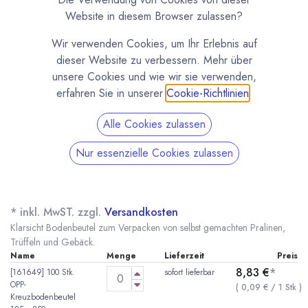
Website in diesem Browser zulassen?
Wir verwenden Cookies, um Ihr Erlebnis auf
dieser Website zu verbessern. Mehr über
unsere Cookies und wie wir sie verwenden,
erfahren Sie in unserer
Cookie-Richtlinien
.
Alle Cookies zulassen
Nur essenzielle Cookies zulassen
Klarsicht Bodenbeutel für Pralinen und Gebäck
125x250mm
(0 Rezension)
* inkl. MwST. zzgl.
Versandkosten
Klarsicht Bodenbeutel zum Verpacken von selbst gemachten Pralinen,
Trüffeln und Gebäck.
Name
Menge
Lieferzeit
Preis
8,83
€
*
[161649] 100 Stk.
sofort lieferbar
OPP-
(
0,09
€
/
1
Stk
)
Kreuzbodenbeutel