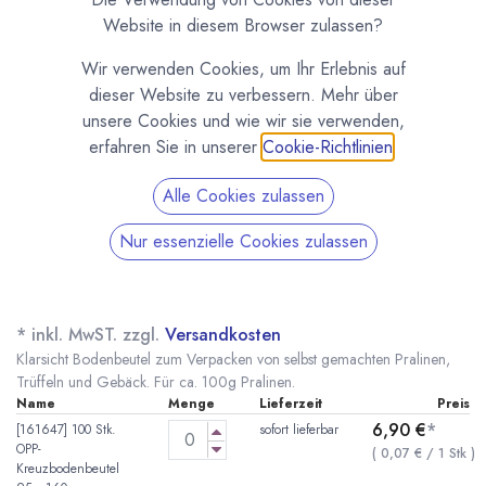
Website in diesem Browser zulassen?
Wir verwenden Cookies, um Ihr Erlebnis auf
dieser Website zu verbessern. Mehr über
unsere Cookies und wie wir sie verwenden,
erfahren Sie in unserer
Cookie-Richtlinien
.
Alle Cookies zulassen
Nur essenzielle Cookies zulassen
Klarsicht Bodenbeutel für Pralinen und Gebäck
95x160mm
(0 Rezension)
* inkl. MwST. zzgl.
Versandkosten
Klarsicht Bodenbeutel zum Verpacken von selbst gemachten Pralinen,
Trüffeln und Gebäck. Für ca. 100g Pralinen.
Name
Menge
Lieferzeit
Preis
6,90
€
*
[161647] 100 Stk.
sofort lieferbar
OPP-
(
0,07
€
/
1
Stk
)
Kreuzbodenbeutel